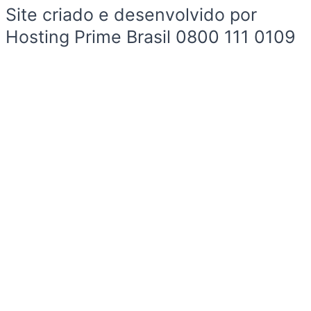
Site criado e desenvolvido por
Hosting Prime Brasil 0800 111 0109
Início
Sobre a Cidade
Política
Sobre a Cidade
Espaço Cidadão
Prefeitura
Esportes
Cultura
Início
Sobre a Cidade
Política
Sobre a Cidade
Espaço Cidadão