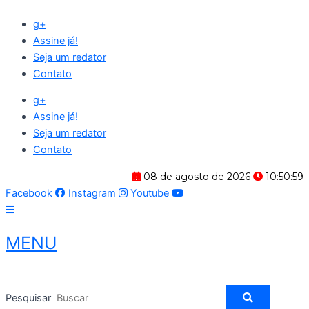
Ir
g+
para
Assine já!
o
Seja um redator
conteúdo
Contato
g+
Assine já!
Seja um redator
Contato
08 de agosto de 2026
10:51:00
Facebook
Instagram
Youtube
MENU
Pesquisar