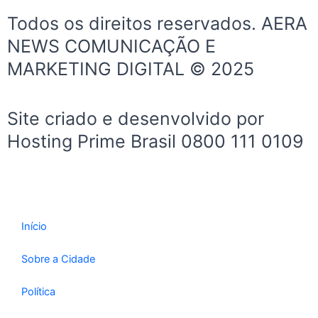
e
t
t
Todos os direitos reservados. AERA
b
a
u
NEWS COMUNICAÇÃO E
o
g
b
MARKETING DIGITAL © 2025
o
r
e
k
a
-
m
Site criado e desenvolvido por
f
Hosting Prime Brasil 0800 111 0109
Início
Sobre a Cidade
Política