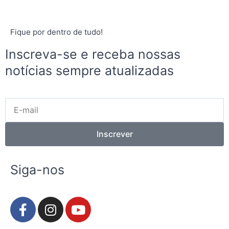
Fique por dentro de tudo!
Inscreva-se e receba nossas
notícias sempre atualizadas
E-
mail
Inscrever
Siga-nos
F
I
Y
a
n
o
c
s
u