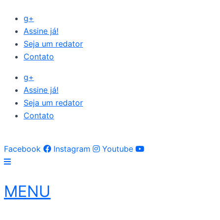
Ir
g+
para
Assine já!
o
Seja um redator
conteúdo
Contato
g+
Assine já!
Seja um redator
Contato
Facebook
Instagram
Youtube
MENU