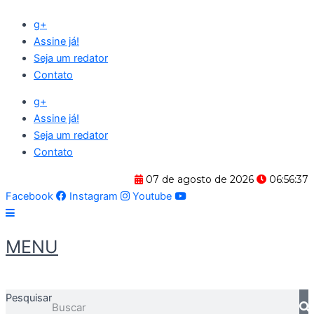
Ir
g+
para
Assine já!
o
Seja um redator
conteúdo
Contato
g+
Assine já!
Seja um redator
Contato
07 de agosto de 2026
06:56:37
Facebook
Instagram
Youtube
MENU
Pesquisar