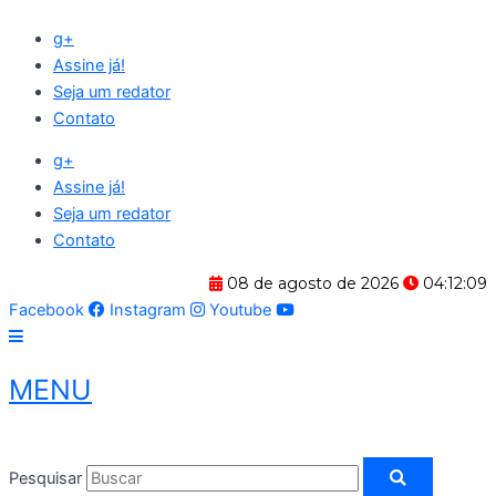
Ir
g+
para
Assine já!
o
Seja um redator
conteúdo
Contato
g+
Assine já!
Seja um redator
Contato
08 de agosto de 2026
04:12:09
Facebook
Instagram
Youtube
MENU
Pesquisar