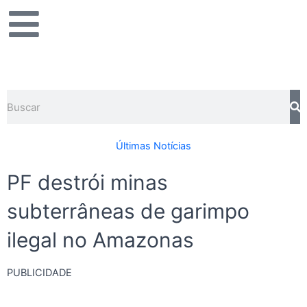
Ir
para
o
conteúdo
Pesquisar
Últimas Notícias
PF destrói minas
subterrâneas de garimpo
ilegal no Amazonas
PUBLICIDADE