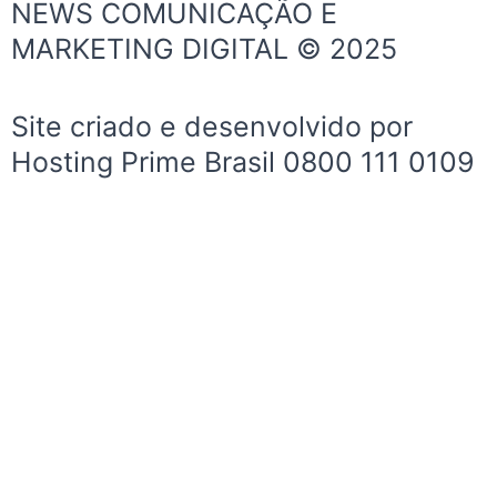
NEWS COMUNICAÇÃO E
o
g
b
MARKETING DIGITAL © 2025
o
r
e
k
a
-
m
Site criado e desenvolvido por
f
Hosting Prime Brasil 0800 111 0109