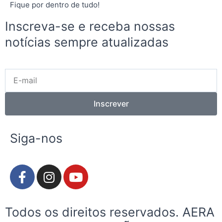
Fique por dentro de tudo!
Inscreva-se e receba nossas
notícias sempre atualizadas
E-
mail
Inscrever
Siga-nos
F
I
Y
a
n
o
c
s
u
e
t
t
Todos os direitos reservados. AERA
b
a
u