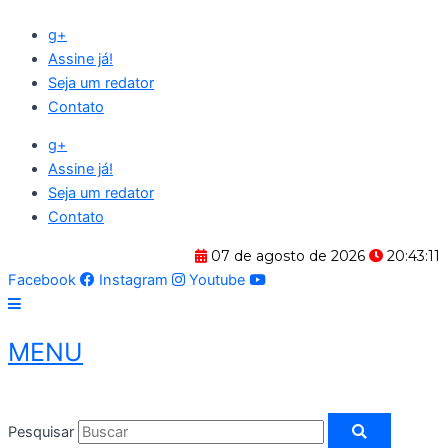
Ir
g+
para
Assine já!
o
Seja um redator
conteúdo
Contato
g+
Assine já!
Seja um redator
Contato
07 de agosto de 2026
20:43:12
Facebook
Instagram
Youtube
MENU
Pesquisar