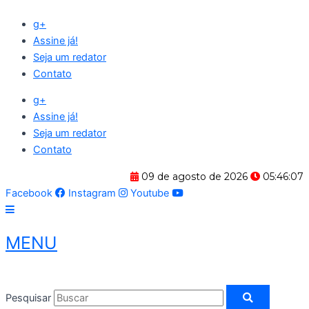
Ir
g+
para
Assine já!
o
Seja um redator
conteúdo
Contato
g+
Assine já!
Seja um redator
Contato
09 de agosto de 2026
05:46:08
Facebook
Instagram
Youtube
MENU
Pesquisar