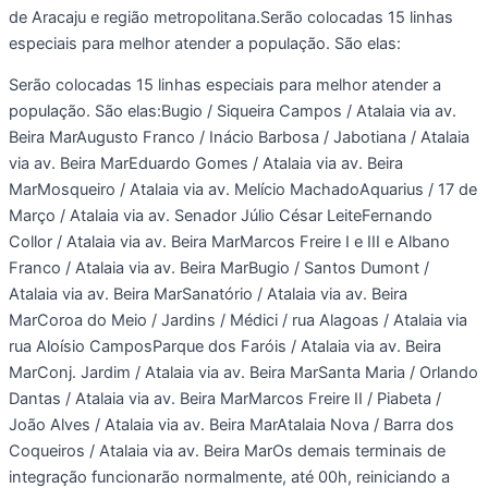
de Aracaju e região metropolitana.Serão colocadas 15 linhas
especiais para melhor atender a população. São elas:
Serão colocadas 15 linhas especiais para melhor atender a
população. São elas:Bugio / Siqueira Campos / Atalaia via av.
Beira MarAugusto Franco / Inácio Barbosa / Jabotiana / Atalaia
via av. Beira MarEduardo Gomes / Atalaia via av. Beira
MarMosqueiro / Atalaia via av. Melício MachadoAquarius / 17 de
Março / Atalaia via av. Senador Júlio César LeiteFernando
Collor / Atalaia via av. Beira MarMarcos Freire I e III e Albano
Franco / Atalaia via av. Beira MarBugio / Santos Dumont /
Atalaia via av. Beira MarSanatório / Atalaia via av. Beira
MarCoroa do Meio / Jardins / Médici / rua Alagoas / Atalaia via
rua Aloísio CamposParque dos Faróis / Atalaia via av. Beira
MarConj. Jardim / Atalaia via av. Beira MarSanta Maria / Orlando
Dantas / Atalaia via av. Beira MarMarcos Freire II / Piabeta /
João Alves / Atalaia via av. Beira MarAtalaia Nova / Barra dos
Coqueiros / Atalaia via av. Beira MarOs demais terminais de
integração funcionarão normalmente, até 00h, reiniciando a