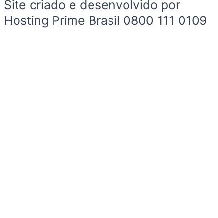
Site criado e desenvolvido por
Hosting Prime Brasil 0800 111 0109
Início
Sobre a Cidade
Política
Sobre a Cidade
Espaço Cidadão
Prefeitura
Esportes
Cultura
Início
Sobre a Cidade
Política
Sobre a Cidade
Espaço Cidadão