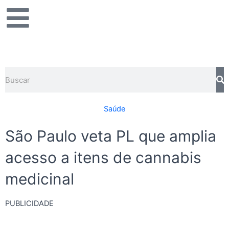
Ir
para
o
conteúdo
Pesquisar
Saúde
São Paulo veta PL que amplia
acesso a itens de cannabis
medicinal
PUBLICIDADE