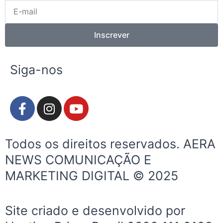
E-
mail
Inscrever
Siga-nos
F
I
Y
a
n
o
c
s
u
e
t
t
Todos os direitos reservados. AERA
b
a
u
NEWS COMUNICAÇÃO E
o
g
b
MARKETING DIGITAL © 2025
o
r
e
k
a
-
m
Site criado e desenvolvido por
f