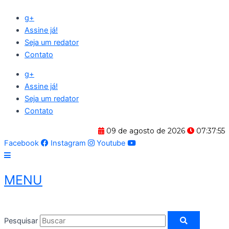
Ir
g+
para
Assine já!
o
Seja um redator
conteúdo
Contato
g+
Assine já!
Seja um redator
Contato
09 de agosto de 2026
07:37:56
Facebook
Instagram
Youtube
MENU
Pesquisar