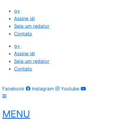
Ir
g+
para
Assine já!
o
Seja um redator
conteúdo
Contato
g+
Assine já!
Seja um redator
Contato
Facebook
Instagram
Youtube
MENU