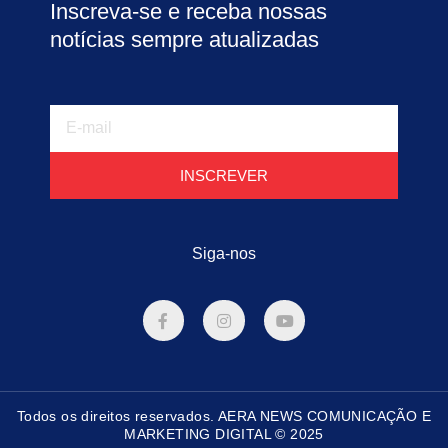
Inscreva-se e receba nossas
notícias sempre atualizadas
E-
mail
INSCREVER
Siga-nos
F
I
Y
a
n
o
c
s
u
e
t
t
b
a
u
o
g
b
o
r
e
Todos os direitos reservados. AERA NEWS COMUNICAÇÃO E
k
a
-
m
MARKETING DIGITAL © 2025