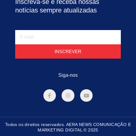
Inscreva-se e receba nossas
notícias sempre atualizadas
E-
mail
INSCREVER
Siga-nos
F
I
Y
a
n
o
c
s
u
e
t
t
b
a
u
o
g
b
o
r
e
Todos os direitos reservados. AERA NEWS COMUNICAÇÃO E
k
a
-
m
MARKETING DIGITAL © 2025
f