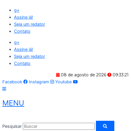
Ir
g+
para
Assine já!
o
Seja um redator
conteúdo
Contato
g+
Assine já!
Seja um redator
Contato
08 de agosto de 2026
09:33:22
Facebook
Instagram
Youtube
MENU
Pesquisar