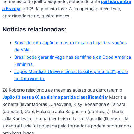
no menisco do joelho esquerdo, sofrida durante
partida contra
a França,
a 10ª da primeira fase. A recuperação deve levar,
aproximadamente, quatro meses.
Notícias relacionadas:
Brasil derrota Japão e mostra força na Liga das Nações
de Vôlei.
Brasil pode garantir vaga nas semifinais da Copa América
Feminina.
Jogos Mundiais Universitários: Brasil é prata, o 3º pódio
no taekwondo.
Zé Roberto relacionou as mesmas atletas que derrotaram o
Japão (3 sets a 0) na última partida classificatória
: Macris e
Roberta (levantadoras), Jheovana, Kisy, Rosamaria e Tainara
(opostas), Gabi, Helena e Júlia Bergmann (ponteiras), Diana,
Júlia Kudiess e Lorena (centrais) e Laís e Marcelle (líberos). Já
a central Luzia foi poupada pelo treinador e poderá retornar nos
próximos jogos.