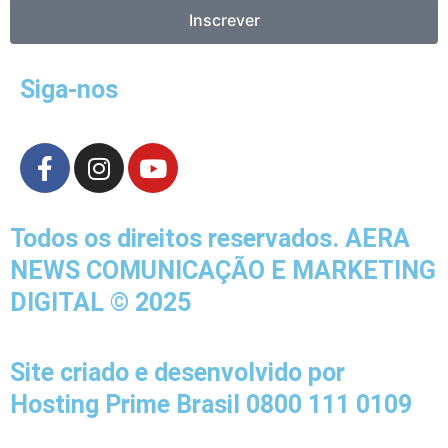
Inscrever
Siga-nos
F
I
Y
a
n
o
c
s
u
e
t
t
Todos os direitos reservados. AERA
b
a
u
NEWS COMUNICAÇÃO E MARKETING
o
g
b
DIGITAL © 2025
o
r
e
k
a
-
m
Site criado e desenvolvido por
f
Hosting Prime Brasil 0800 111 0109