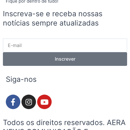
Fique por dentro de tudo!
Inscreva-se e receba nossas
notícias sempre atualizadas
E-
mail
Inscrever
Siga-nos
F
I
Y
a
n
o
c
s
u
e
t
t
Todos os direitos reservados. AERA
b
a
u