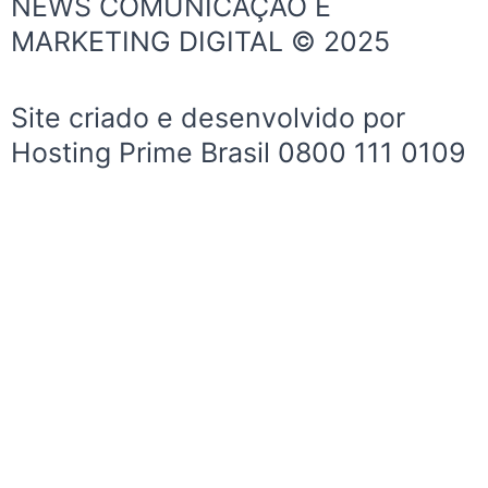
NEWS COMUNICAÇÃO E
o
g
b
MARKETING DIGITAL © 2025
o
r
e
k
a
-
m
Site criado e desenvolvido por
f
Hosting Prime Brasil 0800 111 0109