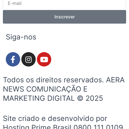
mail
Inscrever
Siga-nos
F
I
Y
a
n
o
c
s
u
e
t
t
Todos os direitos reservados. AERA
b
a
u
NEWS COMUNICAÇÃO E
o
g
b
MARKETING DIGITAL © 2025
o
r
e
k
a
-
m
Site criado e desenvolvido por
f
Hosting Prime Brasil 0800 111 0109