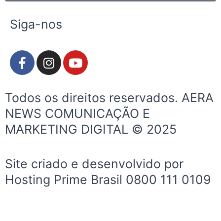
Siga-nos
F
I
Y
a
n
o
c
s
u
e
t
t
Todos os direitos reservados. AERA
b
a
u
NEWS COMUNICAÇÃO E
o
g
b
MARKETING DIGITAL © 2025
o
r
e
k
a
-
m
Site criado e desenvolvido por
f
Hosting Prime Brasil 0800 111 0109