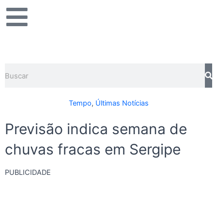
Ir
para
o
conteúdo
Pesquisar
Tempo
,
Últimas Notícias
Previsão indica semana de
chuvas fracas em Sergipe
PUBLICIDADE